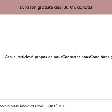
Livraison gratuite dès 100 € d'achats!
Accueil
Articles
A propos de nous
Contactez-nous
Conditions 
sse et sous-tasse en céramique rétro noir