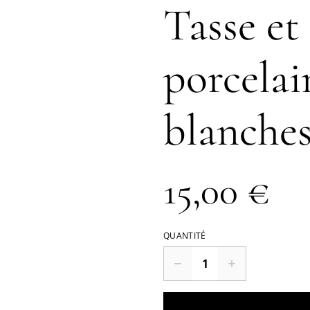
Tasse et
porcelai
blanche
15,00 €
QUANTITÉ