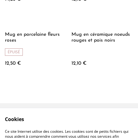
Mug en porcelaine fleurs
Mug en céramique noeuds
roses
rouges et pois noirs
ÉPUISÉ
12,50 €
12,10 €
Cookies
Contactez-nous
Conditions
Politique de
Politique de cookies
Ce site Internet utilise des cookies. Les cookies sont de petits fichiers qui
confidentialité
nous aident à comprendre comment vous utilisez nos services afin