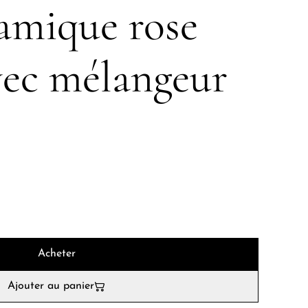
amique rose
vec mélangeur
Acheter
Ajouter au panier