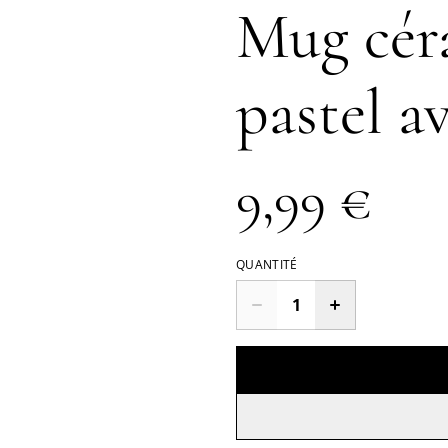
Mug cér
pastel a
9,99 €
QUANTITÉ