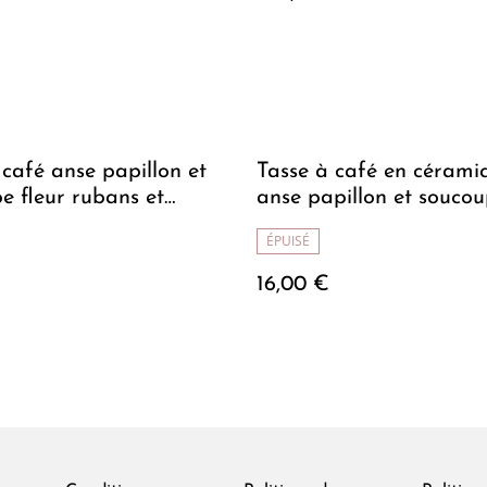
 café anse papillon et
Tasse à café en cérami
e fleur rubans et
anse papillon et souco
fleurie fraises
ÉPUISÉ
16,00 €