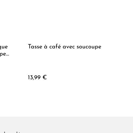
que
Tasse à café avec soucoupe
upe
13,99 €