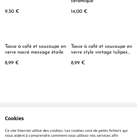
céramique
9,50 €
14,00 €
Tasse à café et soucoupe en
Tasse à café et soucoupe en
verre nacré message étoile
verre style vintage tulipes
et étoiles
8,99 €
8,99 €
Cookies
Contactez-nous
Conditions
Politique de
Politique de cookies
Ce site Internet utilise des cookies. Les cookies sont de petits fichiers qui
confidentialité
nous aident à comprendre comment vous utilisez nos services afin