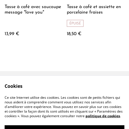
Tasse à café avec soucoupe
Tasse à café et assiette en
message "love you"
porcelaine fraises
ÉPUISÉ
13,99 €
18,50 €
Cookies
Contactez-nous
Conditions
Politique de
Politique de cookies
Ce site Internet utilise des cookies. Les cookies sont de petits fichiers qui
confidentialité
nous aident à comprendre comment vous utilisez nos services afin
d'améliorer votre expérience. Vous pouvez en savoir plus sur ces cookies
et contrôler la façon dont ils sont utilisés en cliquant sur « Paramètres des
cookies ». Vous pouvez également consulter notre
politique de cookies
.