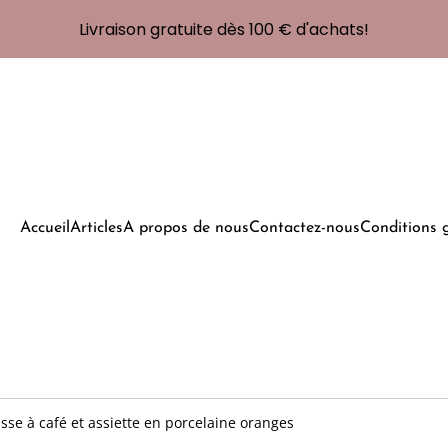
Livraison gratuite dès 100 € d'achats!
Accueil
Articles
A propos de nous
Contactez-nous
Conditions 
sse à café et assiette en porcelaine oranges