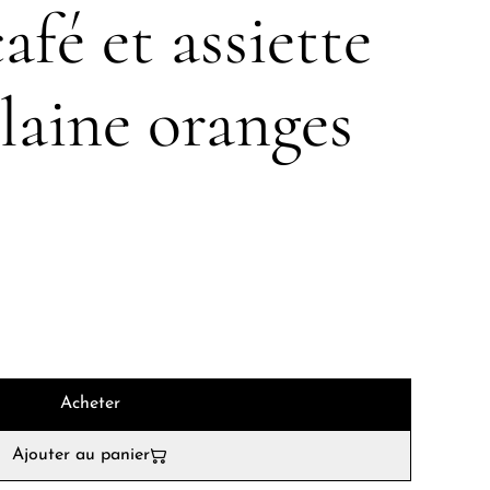
afé et assiette
laine oranges
Acheter
Ajouter au panier